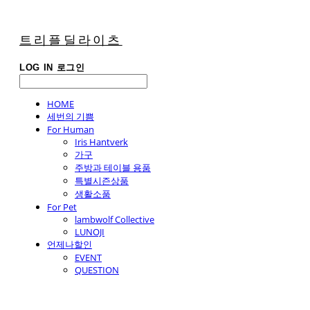
트리플딜라이츠
LOG IN
로그인
HOME
세번의 기쁨
For Human
Iris Hantverk
가구
주방과 테이블 용품
특별시즌상품
생활소품
For Pet
lambwolf Collective
LUNOJI
언제나할인
EVENT
QUESTION