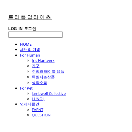
트리플딜라이츠
LOG IN
로그인
HOME
세번의 기쁨
For Human
Iris Hantverk
가구
주방과 테이블 용품
특별시즌상품
생활소품
For Pet
lambwolf Collective
LUNOJI
언제나할인
EVENT
QUESTION