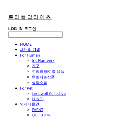
트리플딜라이츠
LOG IN
로그인
HOME
세번의 기쁨
For Human
Iris Hantverk
가구
주방과 테이블 용품
특별시즌상품
생활소품
For Pet
lambwolf Collective
LUNOJI
언제나할인
EVENT
QUESTION