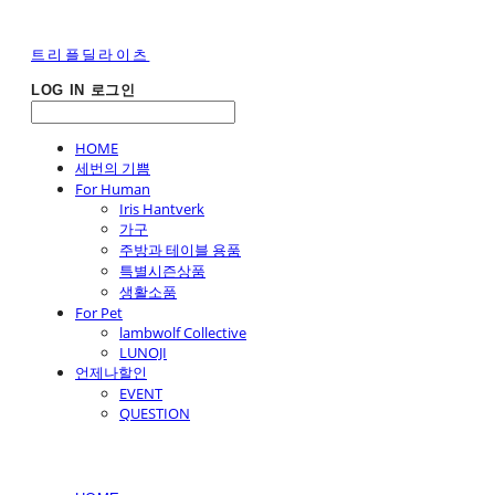
트리플딜라이츠
LOG IN
로그인
HOME
세번의 기쁨
For Human
Iris Hantverk
가구
주방과 테이블 용품
특별시즌상품
생활소품
For Pet
lambwolf Collective
LUNOJI
언제나할인
EVENT
QUESTION