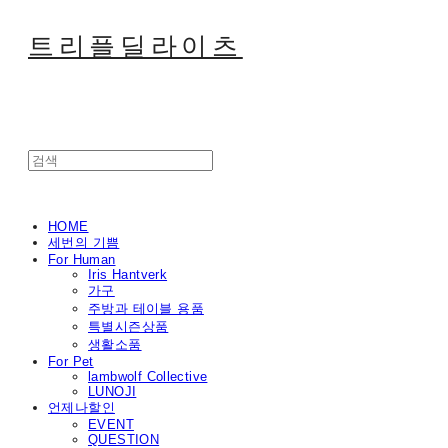
트리플딜라이츠
HOME
세번의 기쁨
For Human
Iris Hantverk
가구
주방과 테이블 용품
특별시즌상품
생활소품
For Pet
lambwolf Collective
LUNOJI
언제나할인
EVENT
QUESTION