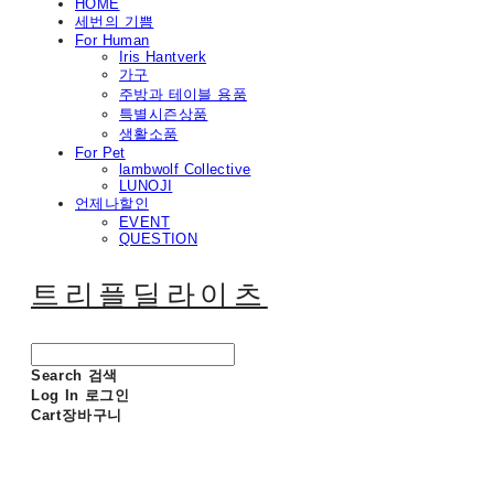
HOME
세번의 기쁨
For Human
Iris Hantverk
가구
주방과 테이블 용품
특별시즌상품
생활소품
For Pet
lambwolf Collective
LUNOJI
언제나할인
EVENT
QUESTION
트리플딜라이츠
Search
검색
Log In
로그인
Cart
장바구니