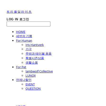
트리플딜라이츠
LOG IN
로그인
HOME
세번의 기쁨
For Human
Iris Hantverk
가구
주방과 테이블 용품
특별시즌상품
생활소품
For Pet
lambwolf Collective
LUNOJI
언제나할인
EVENT
QUESTION