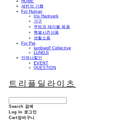
HOME
세번의 기쁨
For Human
Iris Hantverk
가구
주방과 테이블 용품
특별시즌상품
생활소품
For Pet
lambwolf Collective
LUNOJI
언제나할인
EVENT
QUESTION
트리플딜라이츠
Search
검색
Log In
로그인
Cart
장바구니