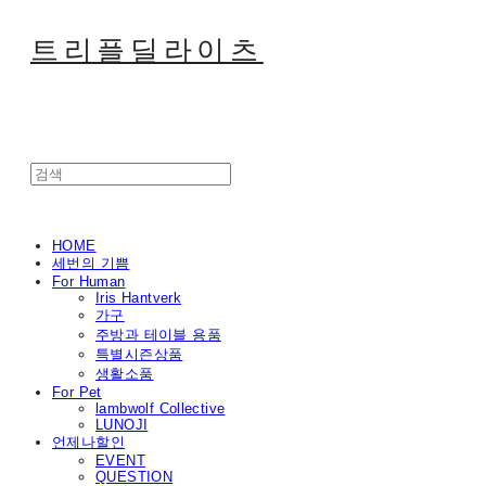
트리플딜라이츠
HOME
세번의 기쁨
For Human
Iris Hantverk
가구
주방과 테이블 용품
특별시즌상품
생활소품
For Pet
lambwolf Collective
LUNOJI
언제나할인
EVENT
QUESTION